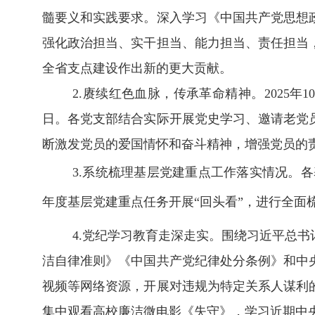
髓要义和实践要求。
深入
学习《中国共产党思想
强化政治担当、实干担当、能力担当、责任担当
全省支点建设作出新的更大贡献。
2.赓续红色血脉，传承革命精神。2
025年
日。各党支部结合实际开展党史学习、邀请老党
断激发党员的爱国情怀和奋斗精神，增强党员的
3.系统梳理基层党建重点工作落实情况。
各
年度基层党建重点任务开展“回头看”，进行全面
4.党纪学习教育走深走实。
围绕习近平总书
洁自律准则》《中国共产党纪律处分条例》和中
视频等网络资源，
开展对违规为特定关系人谋利
集中观看高校廉洁微电影《失守》，学习近期中